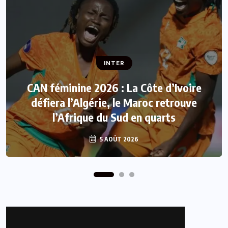
INTER
INTER
Football : CANAL+ Afrique diffusera en
CAN féminine 2026 : La Côte d’Ivoire
exclusivité les Coupes d’Europe à partir
défiera l’Algérie, le Maroc retrouve
l’Afrique du Sud en quarts
de 2027
5 AOÛT 2026
5 AOÛT 2026