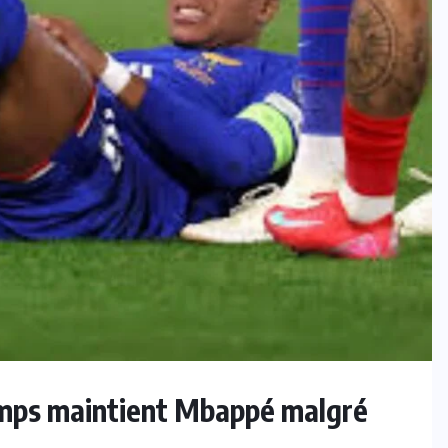
mps maintient Mbappé malgré