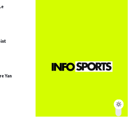
Le
int
re Yan