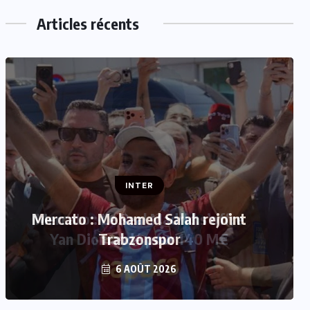
Articles récents
INTER
INTER
Mercato : Mohamed Salah rejoint
Mercato : Le Real Madrid s’offre
Yan Diomandé pour 140 M€
Trabzonspor
6 AOÛT 2026
6 AOÛT 2026