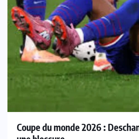
INTER
Tour de France Femmes : Kim Le
Court remporte la 6e étape,
Reusser conserve le maillot jaune
6 AOÛT 2026
Coupe du monde 2026 : Descha
une blessure