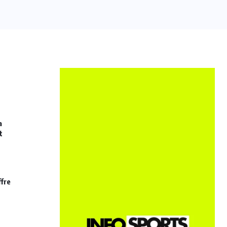
a
t
ffre