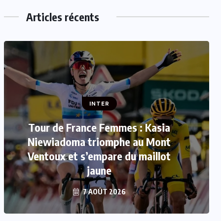
Articles récents
INTER
Tour de France Femmes : Kasia
INTER
Niewiadoma triomphe au Mont
Mercato : Le FC Barcelone s’offre
Ventoux et s’empare du maillot
Rodri pour 50 millions d’euros
jaune
7 AOÛT 2026
7 AOÛT 2026