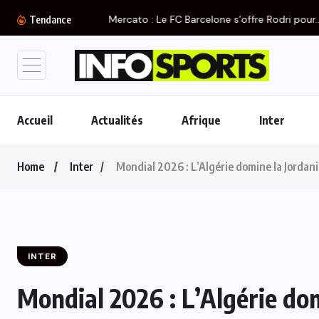
Mercato : Le FC Barcelone s’offre Rodri pour...
Tendance
Accueil
Actualités
Afrique
Inter
Home
Inter
Mondial 2026 : L’Algérie domine la Jordani
INTER
Mondial 2026 : L’Algérie dom