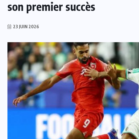
son premier succès
23 JUIN 2026
INTER
Mercato : Monaco s’intéresse à
e
Romelu Lukaku, Naples prêt à le
laisser partir
7 AOÛT 2026