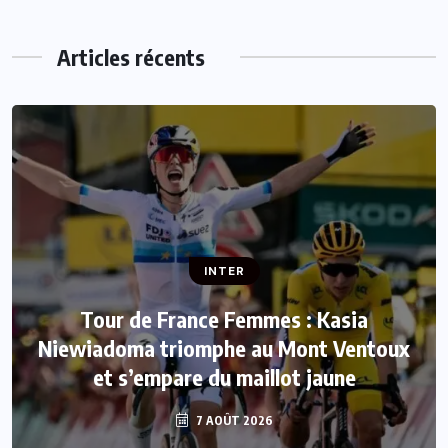
Articles récents
INTER
INTER
Tour de France Femmes : Kasia
Niewiadoma triomphe au Mont Ventoux
Mercato : Le FC Barcelone s’offre Rodri
et s’empare du maillot jaune
pour 50 millions d’euros
7 AOÛT 2026
7 AOÛT 2026