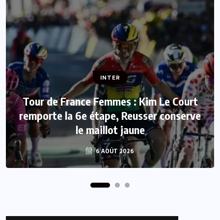
INTER
INTER
Tour de France Femmes : Kim Le Court
remporte la 6e étape, Reusser conserve
Mercato : Mohamed Salah rejoint
le maillot jaune
Trabzonspor
6 AOÛT 2026
6 AOÛT 2026