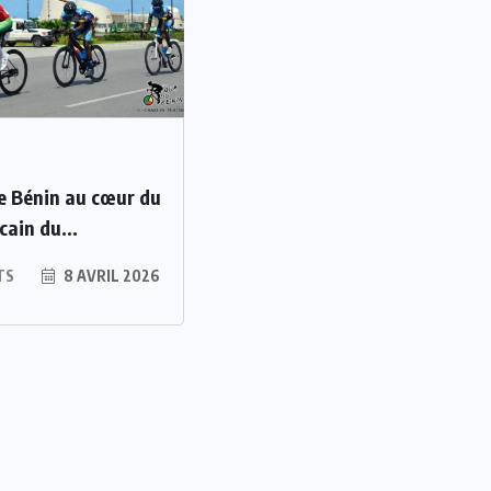
Le Bénin au cœur du
cain du...
TS
8 AVRIL 2026
adrid
é pour