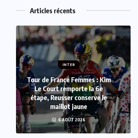
Articles récents
INTER
Tour de France Femmes : Kim
INTER
Le Court remporte la 6e
étape, Reusser conserve le
Mercato : Mohamed Salah
rejoint Trabzonspor
maillot jaune
6 AOÛT 2026
6 AOÛT 2026