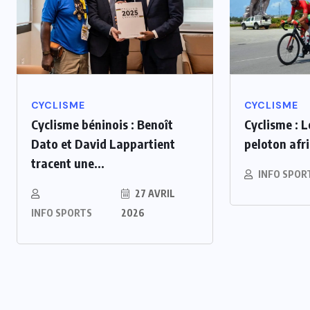
CYCLISME
CYCLISME
Cyclisme béninois : Benoît
Cyclisme : 
Dato et David Lappartient
peloton afri
tracent une...
INTER
INFO SPOR
TER
27 AVRIL
Mercato : Le Real M
INFO SPORTS
2026
ohamed Salah
s’offre Yan Diomand
rabzonspor
140 M€
ÛT 2026
6 AOÛT 2026