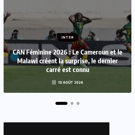
INTER
INTER
CAN Féminine 2026 : Le Cameroun et le
Tour de France Femmes : Kasia
Niewiadoma triomphe au Mont Ventoux
Malawi créent la surprise, le dernier
et s’empare du maillot jaune
carré est connu
10 AOÛT 2026
7 AOÛT 2026