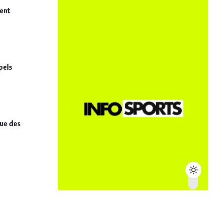
nent
pels
que des