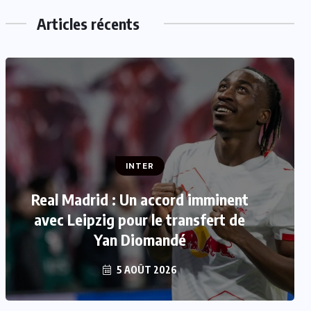
Articles récents
INTER
INTER
FIFA : Luis Figo se joint aux appels
Real Madrid : Un accord imminent
réclamant la démission de Gianni
avec Leipzig pour le transfert de
Yan Diomandé
Infantino
5 AOÛT 2026
5 AOÛT 2026