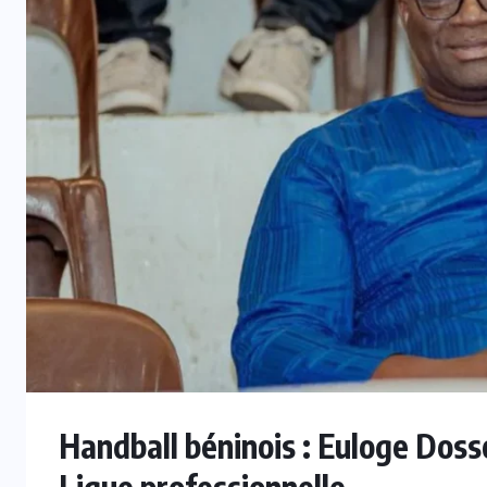
INTER
FIFA : Mattias Grafström évoque
ls
des événements “tristes et
i
répréhensibles” après la crise du
projet FFE
5 AOÛT 2026
Handball béninois : Euloge Doss
Ligue professionnelle