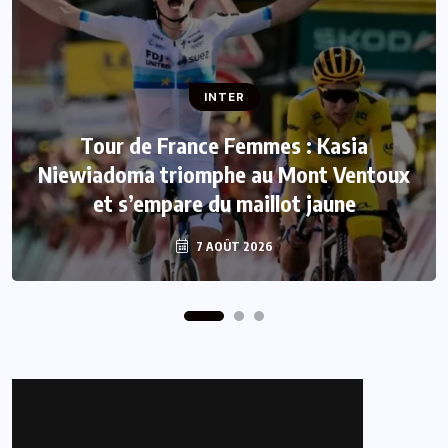
INTER
INTER
Tour de France Femmes : Kasia
Niewiadoma triomphe au Mont Ventoux
Mercato : Le FC Barcelone s’offre Rodri
et s’empare du maillot jaune
pour 50 millions d’euros
7 AOÛT 2026
7 AOÛT 2026