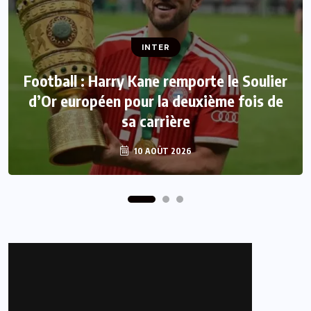
INTER
INTER
Football : Harry Kane remporte le Soulier
Crise à la FIFA : L’UEFA, la Concacaf et
d’Or européen pour la deuxième fois de
l’AFC ouvrent un nouveau front contre
sa carrière
Infantino
10 AOÛT 2026
10 AOÛT 2026