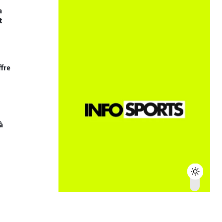
a
t
ffre
à