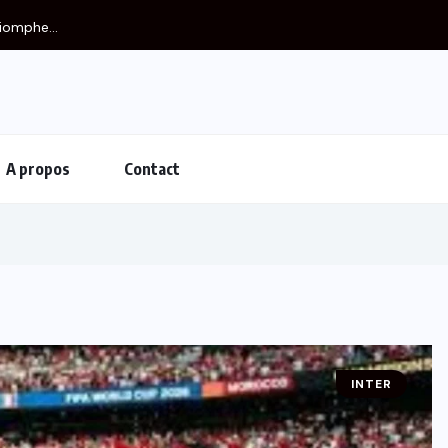
iomphe...
A propos
Contact
INTER