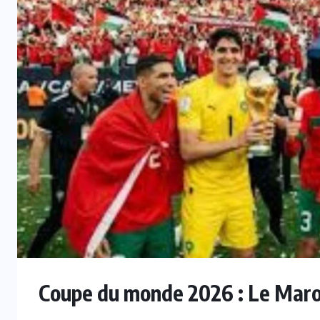
INTER
Mercato : Monaco s’intéresse à
e
Romelu Lukaku, Naples prêt à le
laisser partir
7 AOÛT 2026
Coupe du monde 2026 : Le Maroc