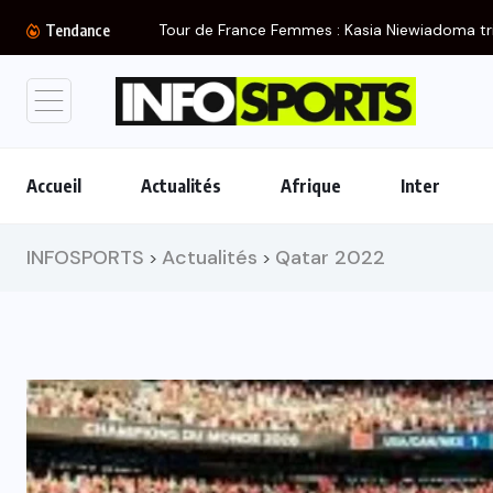
Tour de France Femmes : Kasia Niewiadoma tr
Tendance
Accueil
Actualités
Afrique
Inter
INFOSPORTS
Actualités
Qatar 2022
>
>