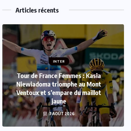
Articles récents
INTER
Tour de France Femmes : Kasia
INTER
Niewiadoma triomphe au Mont
Mercato : Le FC Barcelone s’offre
Ventoux et s’empare du maillot
Rodri pour 50 millions d’euros
jaune
7 AOÛT 2026
7 AOÛT 2026