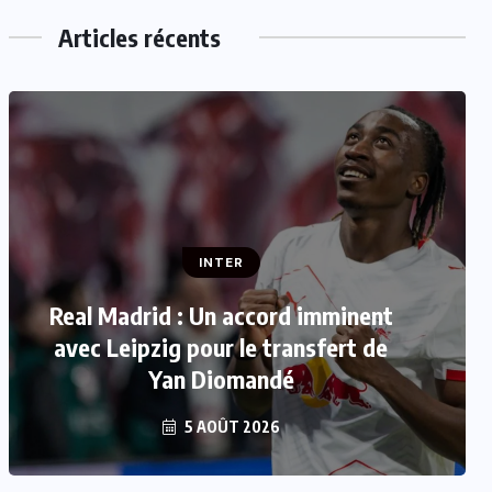
Articles récents
INTER
INTER
FIFA : Luis Figo se joint aux appels
Real Madrid : Un accord imminent
réclamant la démission de Gianni
avec Leipzig pour le transfert de
Yan Diomandé
Infantino
5 AOÛT 2026
5 AOÛT 2026