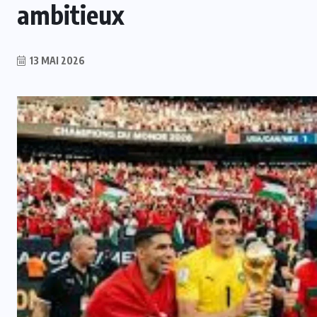
ambitieux
13 MAI 2026
INTER
FIFA : Mattias Grafström évoque
ls
des événements “tristes et
i
répréhensibles” après la crise du
projet FFE
5 AOÛT 2026