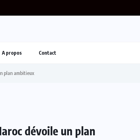
A propos
Contact
n plan ambitieux
aroc dévoile un plan