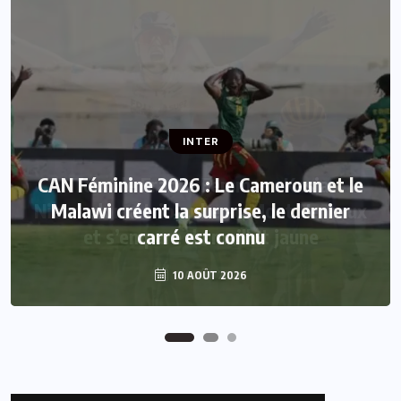
INTER
INTER
CAN Féminine 2026 : Le Cameroun et le
Tour de France Femmes : Kasia
Niewiadoma triomphe au Mont Ventoux
Malawi créent la surprise, le dernier
et s’empare du maillot jaune
carré est connu
10 AOÛT 2026
7 AOÛT 2026