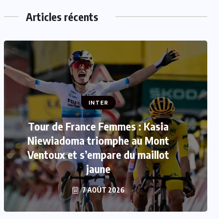
Articles récents
INTER
Tour de France Femmes : Kasia
INTER
Niewiadoma triomphe au Mont
Mercato : Le FC Barcelone s’offre
Ventoux et s’empare du maillot
Rodri pour 50 millions d’euros
jaune
7 AOÛT 2026
7 AOÛT 2026