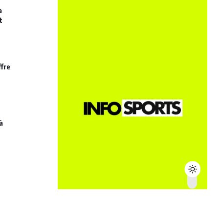
a
t
ffre
à