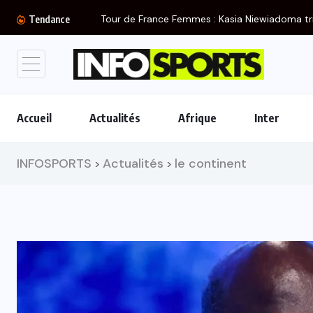
Tour de France Femmes : Kasia Niewiadoma tr
Tendance
Accueil
Actualités
Afrique
Inter
INFOSPORTS
Actualités
le continent
>
>