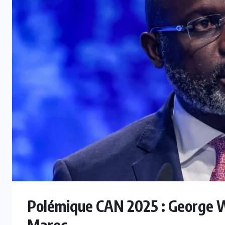
INTER
Mercato : Monaco s’intéresse à
e
Romelu Lukaku, Naples prêt à le
laisser partir
7 AOÛT 2026
Polémique CAN 2025 : George W
Maroc