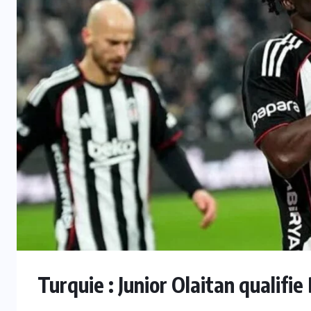
INTER
Mercato : Monaco s’intéresse à
e
Romelu Lukaku, Naples prêt à le
laisser partir
7 AOÛT 2026
Turquie : Junior Olaitan qualifi