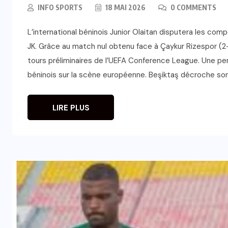
INFO SPORTS
18 MAI 2026
0 COMMENTS
L’international béninois Junior Olaitan disputera les co
JK. Grâce au match nul obtenu face à Çaykur Rizespor (2-2
tours préliminaires de l’UEFA Conference League. Une per
béninois sur la scène européenne. Beşiktaş décroche son
LIRE PLUS