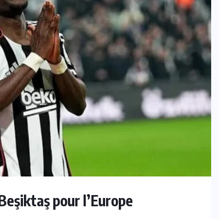
INTER
Tour de France Femmes : Kasia
Niewiadoma triomphe au Mont
Ventoux et s’empare du maillot
jaune
7 AOÛT 2026
e Beşiktaş pour l’Europe