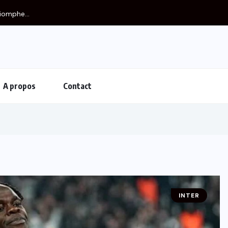
iomphe...
A propos
Contact
INTER