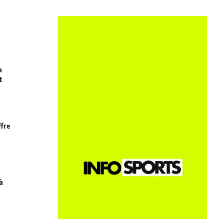
a
t
ffre
à