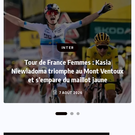
INTER
INTER
Tour de France Femmes : Kasia
Niewiadoma triomphe au Mont Ventoux
Mercato : Le FC Barcelone s’offre Rodri
et s’empare du maillot jaune
pour 50 millions d’euros
7 AOÛT 2026
7 AOÛT 2026