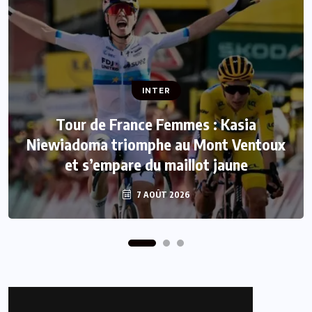
INTER
INTER
Tour de France Femmes : Kasia
Niewiadoma triomphe au Mont Ventoux
Mercato : Le FC Barcelone s’offre Rodri
et s’empare du maillot jaune
pour 50 millions d’euros
7 AOÛT 2026
7 AOÛT 2026