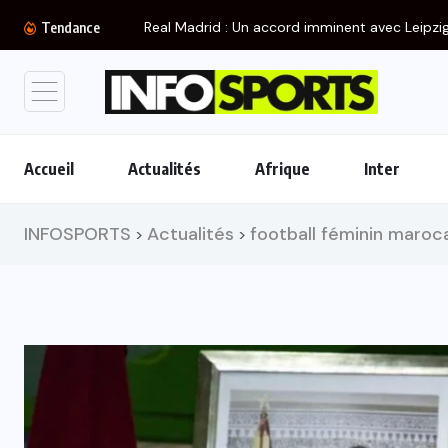
Real Madrid : Un accord imminent avec Leipzig.
Tendance
Accueil
Actualités
Afrique
Inter
INFOSPORTS
Actualités
football féminin maroc
>
>