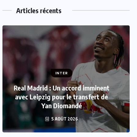
Articles récents
INTER
INTER
FIFA : Luis Figo se joint aux appels
Real Madrid : Un accord imminent
réclamant la démission de Gianni
avec Leipzig pour le transfert de
Yan Diomandé
Infantino
5 AOÛT 2026
5 AOÛT 2026