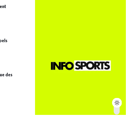
nent
pels
que des