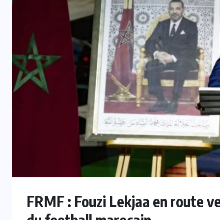
INTER
FIFA : Mattias Grafström évoque
ls
des événements “tristes et
i
répréhensibles” après la crise du
projet FFE
5 AOÛT 2026
FRMF : Fouzi Lekjaa en route v
du football marocain