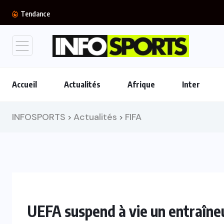
FIFA : Luis Figo se joint aux appels...
Tendance
Accueil
Actualités
Afrique
Inter
INFOSPORTS
Actualités
FIFA
>
>
UEFA suspend à vie un entraîne