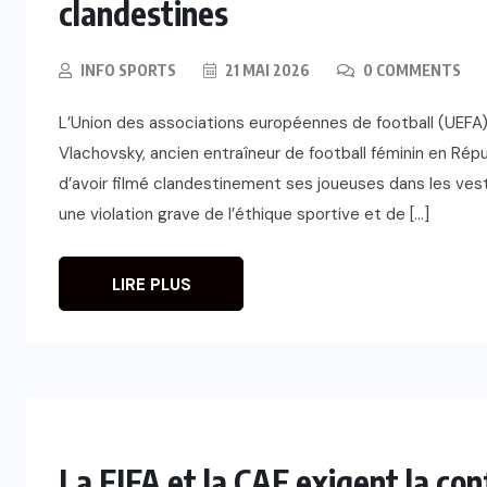
clandestines
INFO SPORTS
21 MAI 2026
0 COMMENTS
L’Union des associations européennes de football (UEFA) 
Vlachovsky, ancien entraîneur de football féminin en Rép
d’avoir filmé clandestinement ses joueuses dans les ves
une violation grave de l’éthique sportive et de […]
INTER
FIFA : Mattias Grafström évoque
LIRE PLUS
ls
des événements “tristes et
i
répréhensibles” après la crise du
projet FFE
5 AOÛT 2026
La FIFA et la CAF exigent la co