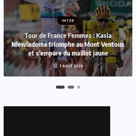
INTER
INTER
Tour de France Femmes : Kasia
Niewiadoma triomphe au Mont Ventoux
Mercato : Le FC Barcelone s’offre Rodri
et s’empare du maillot jaune
pour 50 millions d’euros
7 AOÛT 2026
7 AOÛT 2026