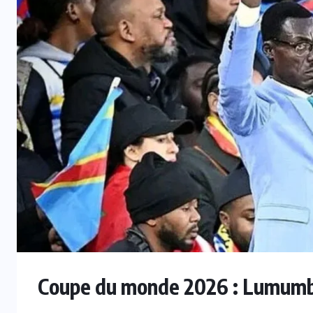
INTER
t
Mercato : Le Real Madrid s’offre
Yan Diomandé pour 140 M€
6 AOÛT 2026
Coupe du monde 2026 : Lumumba 