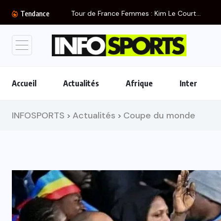
Tour de France Femmes : Kim Le Court...
Tendance
Accueil
Actualités
Afrique
Inter
INFOSPORTS
Actualités
Coupe du monde
>
>