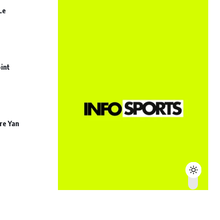
Le
int
re Yan