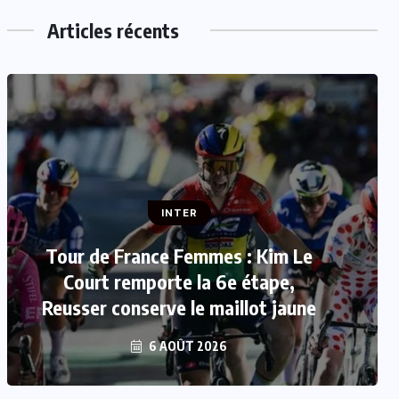
Articles récents
INTER
INTER
Tour de France Femmes : Kim Le
Mercato : Mohamed Salah rejoint
Court remporte la 6e étape,
Reusser conserve le maillot jaune
Trabzonspor
6 AOÛT 2026
6 AOÛT 2026