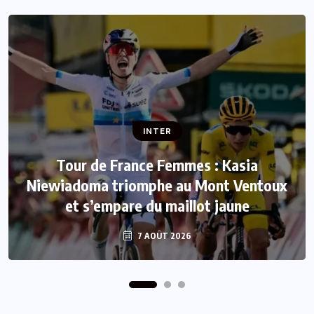
INTER
INTER
Tour de France Femmes : Kasia
Niewiadoma triomphe au Mont Ventoux
Mercato : Le FC Barcelone s’offre Rodri
et s’empare du maillot jaune
pour 50 millions d’euros
7 AOÛT 2026
7 AOÛT 2026