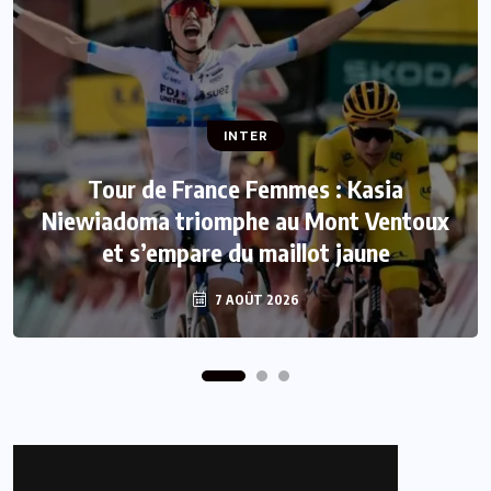
INTER
INTER
Tour de France Femmes : Kasia
Niewiadoma triomphe au Mont Ventoux
Mercato : Le FC Barcelone s’offre Rodri
et s’empare du maillot jaune
pour 50 millions d’euros
7 AOÛT 2026
7 AOÛT 2026