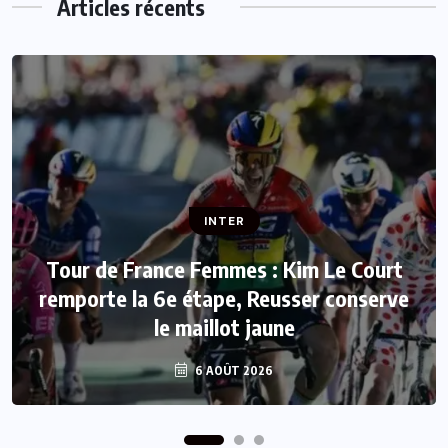
Articles récents
INTER
INTER
Tour de France Femmes : Kim Le Court
remporte la 6e étape, Reusser conserve
Mercato : Mohamed Salah rejoint
le maillot jaune
Trabzonspor
6 AOÛT 2026
6 AOÛT 2026