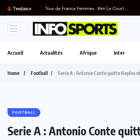
Tour de France Femmes : Kim Le Court...
Tendance
Accueil
Actualités
Afrique
Inter
Home
Football
Serie A : Antonio Conte quitte Naples e
FOOTBALL
Serie A : Antonio Conte quit