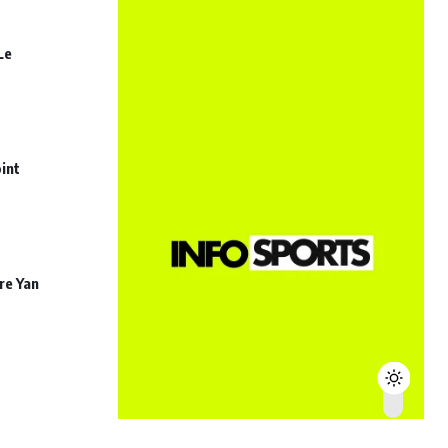
Le
int
re Yan