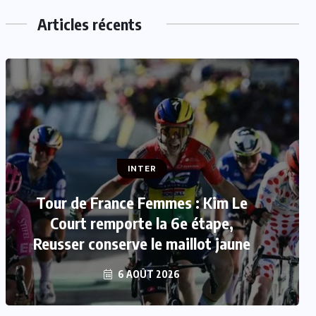
Articles récents
INTER
INTER
Tour de France Femmes : Kim Le
Mercato : Mohamed Salah rejoint
Court remporte la 6e étape,
Reusser conserve le maillot jaune
Trabzonspor
6 AOÛT 2026
6 AOÛT 2026