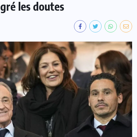
lgré les doutes
INTER
Tour de France Femmes : Kim Le
Court remporte la 6e étape,
Reusser conserve le maillot jaune
6 AOÛT 2026