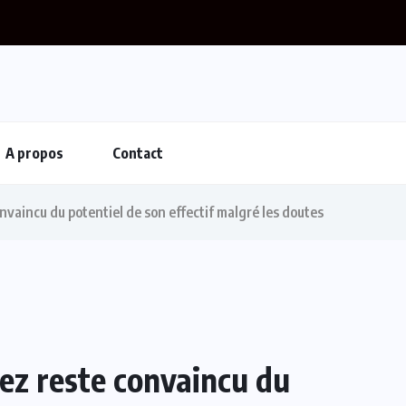
Mercato : Mohamed Salah rejoint Trabzonspor
A propos
Contact
nvaincu du potentiel de son effectif malgré les doutes
rez reste convaincu du