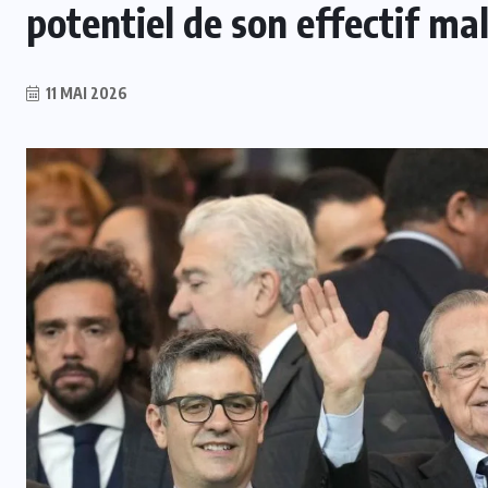
potentiel de son effectif ma
11 MAI 2026
INTER
t
Mercato : Le Real Madrid s’offre
Yan Diomandé pour 140 M€
6 AOÛT 2026