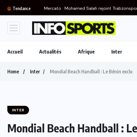
Mercato : Mohamed Salah rejoint Trabzonspo
Tendance
Accueil
Actualités
Afrique
Inter
Home
Inter
Mondial Beach Handball : Le Bénin exclu
INTER
Mondial Beach Handball : Le