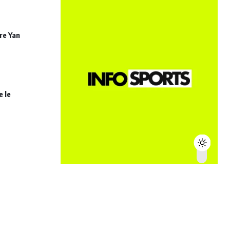
re Yan
e le