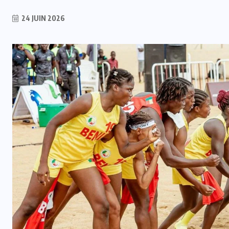
24 JUIN 2026
INTER
Crise à la FIFA : Le Maroc garde le
cap malgré les turbulences
6 AOÛT 2026