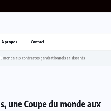
ato : Le FC Barcelone s’offre Rodri pour...
A propos
Contact
du monde aux contrastes générationnels saisissants
ns, une Coupe du monde aux