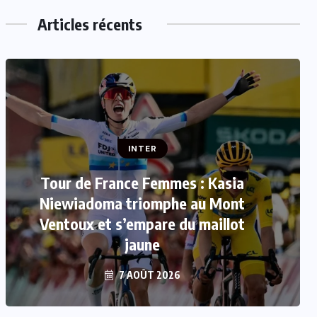
Articles récents
INTER
Tour de France Femmes : Kasia
INTER
Niewiadoma triomphe au Mont
Mercato : Le FC Barcelone s’offre
Ventoux et s’empare du maillot
Rodri pour 50 millions d’euros
jaune
7 AOÛT 2026
7 AOÛT 2026