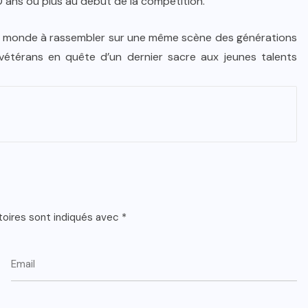
0 ans ou plus au début de la compétition.
 du monde à rassembler sur une même scène des générations
 vétérans en quête d’un dernier sacre aux jeunes talents
toires sont indiqués avec
*