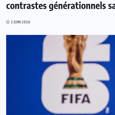
contrastes générationnels sa
2 JUIN 2026
INTER
Mercato : Monaco s’intéresse à
e
Romelu Lukaku, Naples prêt à le
laisser partir
7 AOÛT 2026