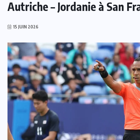
Autriche – Jordanie à San Fr
15 JUIN 2026
INTER
Mercato : Monaco s’intéresse à
e
Romelu Lukaku, Naples prêt à le
laisser partir
7 AOÛT 2026