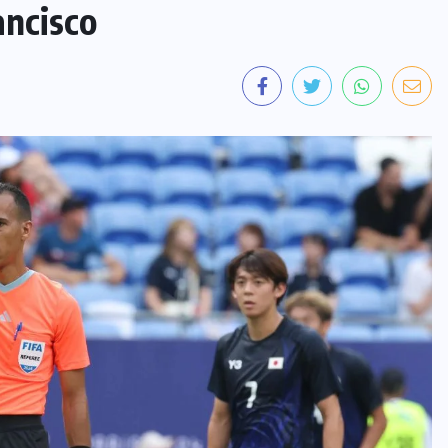
ancisco
INTER
Tour de France Femmes : Kasia
Niewiadoma triomphe au Mont
Ventoux et s’empare du maillot
jaune
7 AOÛT 2026