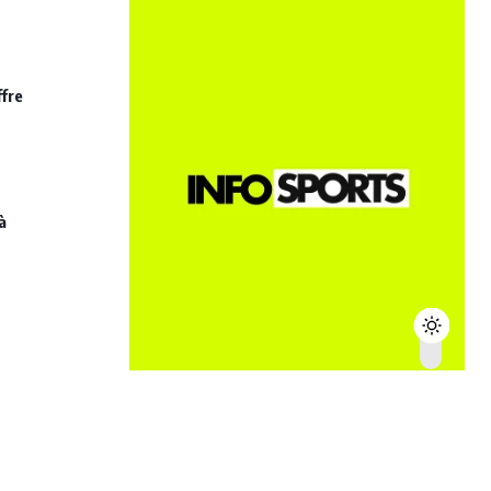
ffre
à