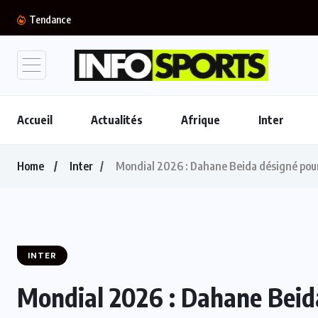
Mercato : Le FC Barcelone s’offre Rodri pour...
Tendance
Accueil
Actualités
Afrique
Inter
Home
Inter
Mondial 2026 : Dahane Beida désigné pour 
INTER
Mondial 2026 : Dahane Beida