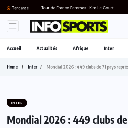
Tour de France Femmes : Kim Le Court...
Tendance
Accueil
Actualités
Afrique
Inter
Home
Inter
Mondial 2026 : 449 clubs de 71 pays représ
INTER
Mondial 2026 : 449 clubs de 