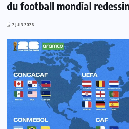
du football mondial redessi
2 JUIN 2026
INTER
t
Mercato : Le Real Madrid s’offre
Yan Diomandé pour 140 M€
6 AOÛT 2026