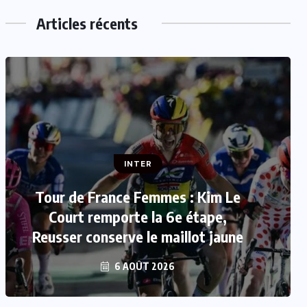
Articles récents
INTER
INTER
Tour de France Femmes : Kim Le
Mercato : Mohamed Salah rejoint
Court remporte la 6e étape,
Reusser conserve le maillot jaune
Trabzonspor
6 AOÛT 2026
6 AOÛT 2026