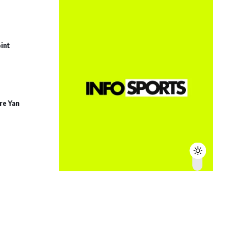
int
re Yan