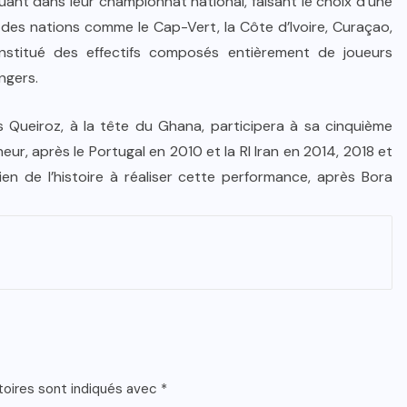
ant dans leur championnat national, faisant le choix d’une
e, des nations comme le Cap-Vert, la Côte d’Ivoire, Curaçao,
nstitué des effectifs composés entièrement de joueurs
ngers.
s Queiroz, à la tête du Ghana, participera à sa cinquième
r, après le Portugal en 2010 et la RI Iran en 2014, 2018 et
en de l’histoire à réaliser cette performance, après Bora
toires sont indiqués avec
*