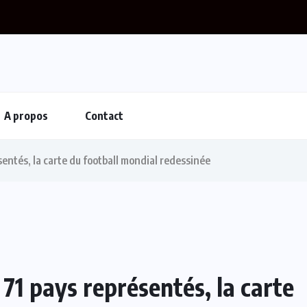
A propos
Contact
entés, la carte du football mondial redessinée
71 pays représentés, la carte