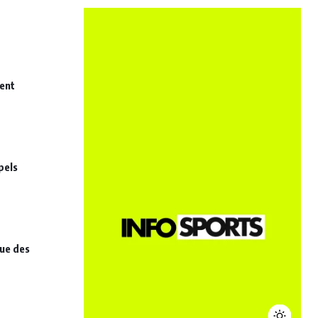
nent
pels
que des