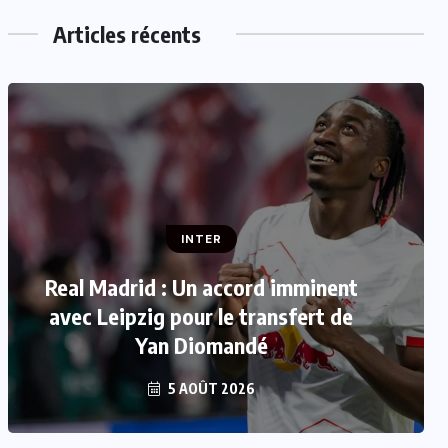
Articles récents
INTER
INTER
FIFA : Luis Figo se joint aux appels
Real Madrid : Un accord imminent
réclamant la démission de Gianni
avec Leipzig pour le transfert de
Yan Diomandé
Infantino
5 AOÛT 2026
5 AOÛT 2026