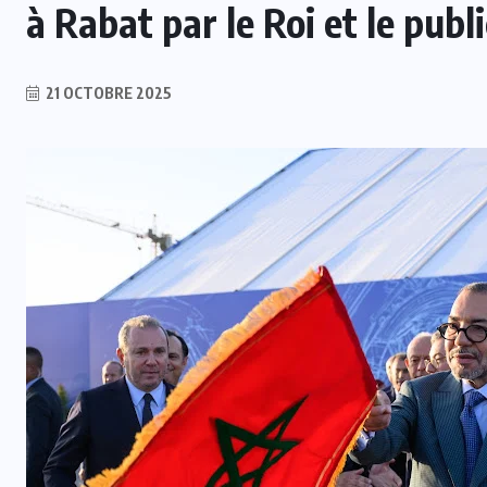
à Rabat par le Roi et le publi
21 OCTOBRE 2025
INTER
FIFA : Mattias Grafström évoque
ls
des événements “tristes et
i
répréhensibles” après la crise du
projet FFE
5 AOÛT 2026