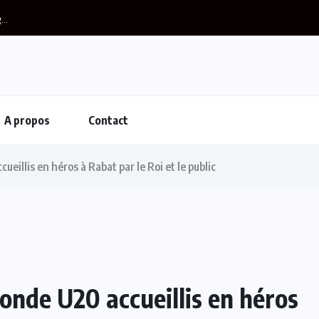
A propos
Contact
illis en héros à Rabat par le Roi et le public
nde U20 accueillis en héros