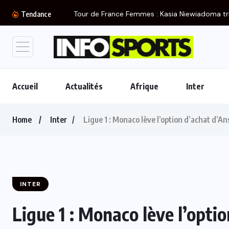
Tour de France Femmes : Kasia Niewiadoma tr
Tendance
Accueil
Actualités
Afrique
Inter
Home
Inter
Ligue 1 : Monaco lève l’option d’achat d’An
INTER
Ligue 1 : Monaco lève l’opti