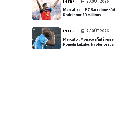
INTER
7 AOÛT 2026
Mercato : Le FC Barcelone s’o
Rodri pour 50 millions
INTER
7 AOÛT 2026
Mercato : Monaco s’intéresse 
Romelu Lukaku, Naples prêt à