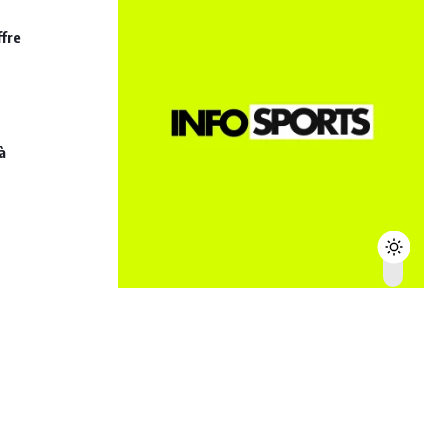
ffre
à