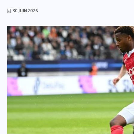
30 JUIN 2026
INTER
Mercato : Monaco s’intéresse à
e
Romelu Lukaku, Naples prêt à le
laisser partir
7 AOÛT 2026