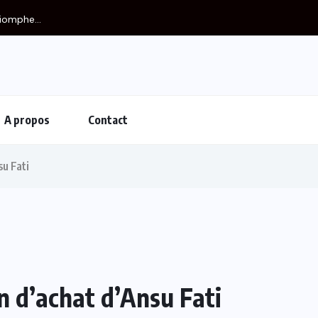
iomphe...
A propos
Contact
su Fati
on d’achat d’Ansu Fati