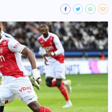
INTER
Tour de France Femmes : Kasia
Niewiadoma triomphe au Mont
Ventoux et s’empare du maillot
jaune
7 AOÛT 2026