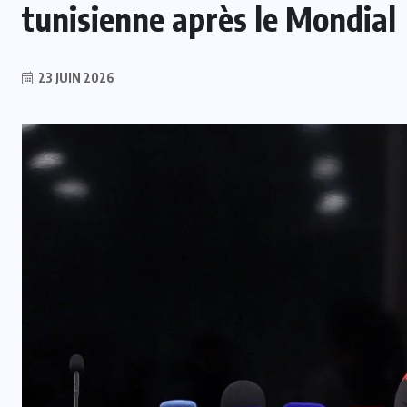
tunisienne après le Mondial
23 JUIN 2026
INTER
Real Madrid : Un accord imminent
avec Leipzig pour le transfert de
Yan Diomandé
5 AOÛT 2026