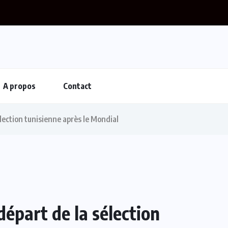
A propos
Contact
lection tunisienne après le Mondial
épart de la sélection