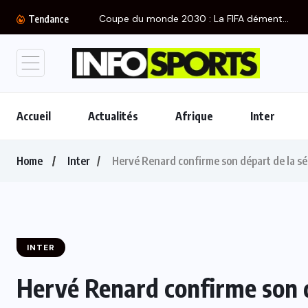
Coupe du monde 2030 : La FIFA dément...
Tendance
Accueil
Actualités
Afrique
Inter
Home
Inter
Hervé Renard confirme son départ de la sé
INTER
Hervé Renard confirme son d