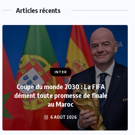
Articles récents
INTER
INTER
Coupe du monde 2030 : La FIFA
CAN féminine 2026 : Le Maroc
dément toute promesse de finale
défie l’Afrique du Sud pour une
place dans le dernier carré
au Maroc
6 AOÛT 2026
6 AOÛT 2026