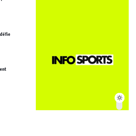
défie
nent