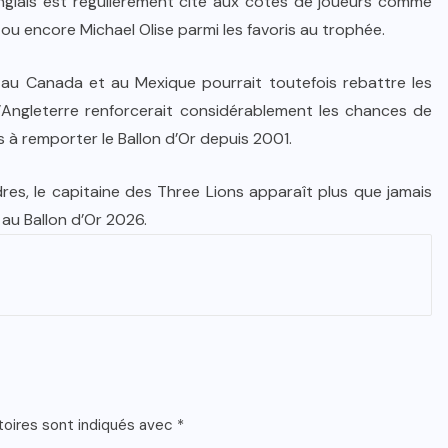
l anglais est régulièrement cité aux côtés de joueurs comme
 encore Michael Olise parmi les favoris au trophée.
au Canada et au Mexique pourrait toutefois rebattre les
’Angleterre renforcerait considérablement les chances de
s à remporter le Ballon d’Or depuis 2001.
es, le capitaine des Three Lions apparaît plus que jamais
au Ballon d’Or 2026.
toires sont indiqués avec
*