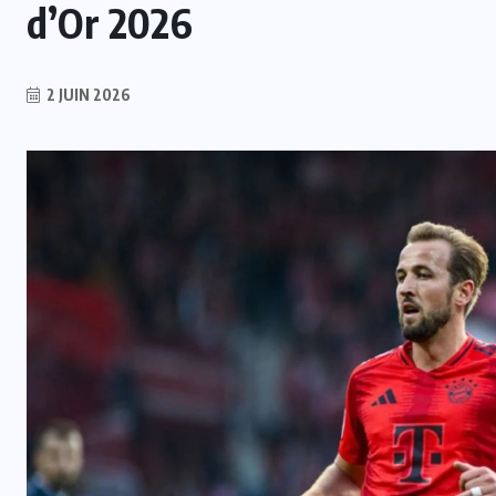
d’Or 2026
2 JUIN 2026
INTER
Mercato : Monaco s’intéresse à
e
Romelu Lukaku, Naples prêt à le
laisser partir
7 AOÛT 2026