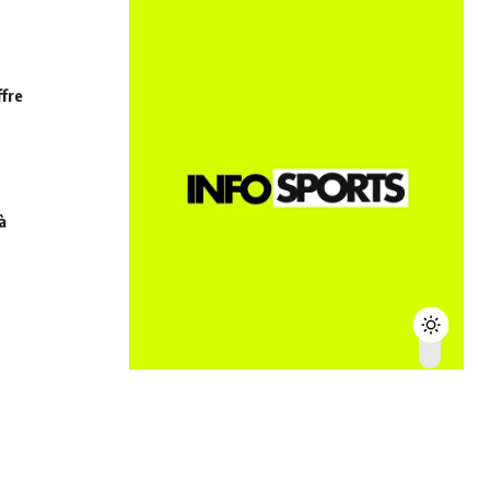
ffre
à