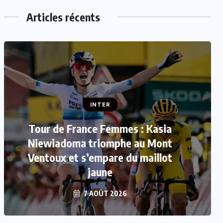
Articles récents
INTER
Tour de France Femmes : Kasia
INTER
Niewiadoma triomphe au Mont
Mercato : Le FC Barcelone s’offre
Ventoux et s’empare du maillot
Rodri pour 50 millions d’euros
jaune
7 AOÛT 2026
7 AOÛT 2026