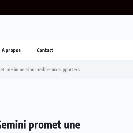
A propos
Contact
et une immersion inédite aux supporters
 Gemini promet une