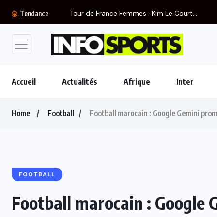
Tour de France Femmes : Kim Le Court...
Tendance
Accueil
Actualités
Afrique
Inter
Home
Football
Football marocain : Google Gemini prom
FOOTBALL
Football marocain : Google