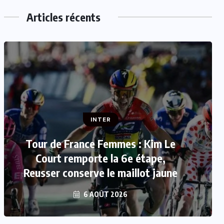
Articles récents
INTER
INTER
Tour de France Femmes : Kim Le
Mercato : Mohamed Salah rejoint
Court remporte la 6e étape,
Reusser conserve le maillot jaune
Trabzonspor
6 AOÛT 2026
6 AOÛT 2026