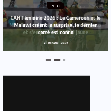
INTER
INTER
CAN Féminine 2026 : Le Cameroun et le
Tour de France Femmes : Kasia
Niewiadoma triomphe au Mont Ventoux
Malawi créent la surprise, le dernier
et s’empare du maillot jaune
carré est connu
10 AOÛT 2026
7 AOÛT 2026