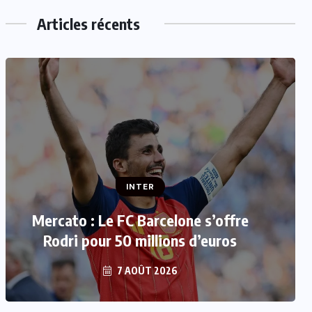
Articles récents
INTER
INTER
Mercato : Monaco s’intéresse à
Mercato : Le FC Barcelone s’offre
Romelu Lukaku, Naples prêt à le
Rodri pour 50 millions d’euros
laisser partir
7 AOÛT 2026
7 AOÛT 2026