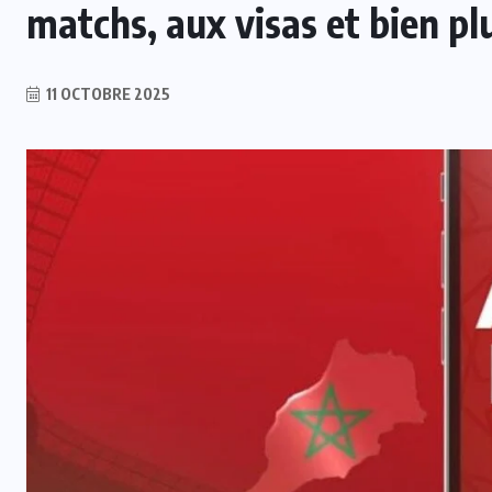
matchs, aux visas et bien pl
11 OCTOBRE 2025
INTER
Tour de France Femmes : Kasia
Niewiadoma triomphe au Mont
Ventoux et s’empare du maillot
jaune
7 AOÛT 2026