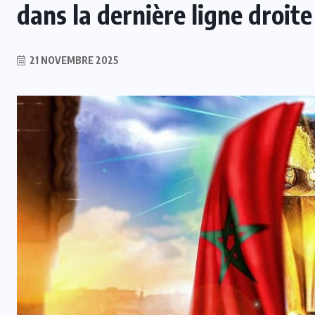
dans la dernière ligne droite
21 NOVEMBRE 2025
INTER
t
Mercato : Le Real Madrid s’offre
Yan Diomandé pour 140 M€
6 AOÛT 2026