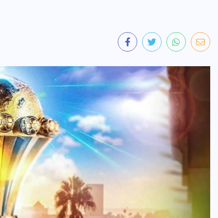
INTER
Tour de France Femmes : Kim Le
Court remporte la 6e étape,
Reusser conserve le maillot jaune
6 AOÛT 2026