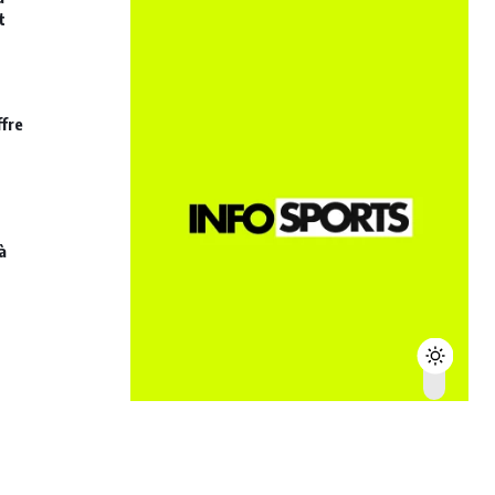
t
ffre
à