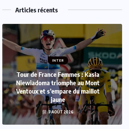
Articles récents
INTER
Tour de France Femmes : Kasia
INTER
Niewiadoma triomphe au Mont
Mercato : Le FC Barcelone s’offre
Ventoux et s’empare du maillot
Rodri pour 50 millions d’euros
jaune
7 AOÛT 2026
7 AOÛT 2026