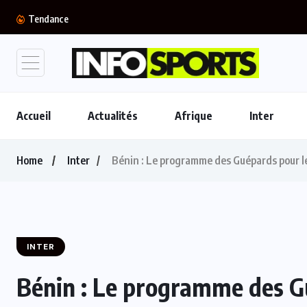
Mercato : Le FC Barcelone s’offre Rodri pour...
Tendance
Accueil
Actualités
Afrique
Inter
Home
Inter
Bénin : Le programme des Guépards pour le
INTER
Bénin : Le programme des G