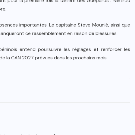
nt pour la première fois la tanière des Guépards : Yamirou
re.
bsences importantes. Le capitaine Steve Mounié, ainsi que
 manqueront ce rassemblement en raison de blessures.
béninois entend poursuivre les réglages et renforcer les
de la CAN 2027 prévues dans les prochains mois.