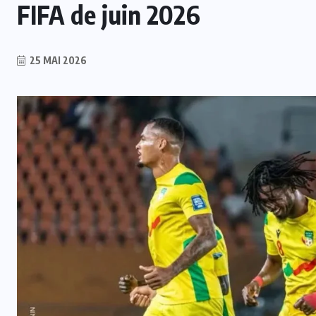
FIFA de juin 2026
25 MAI 2026
INTER
Mercato : Monaco s’intéresse à
e
Romelu Lukaku, Naples prêt à le
laisser partir
7 AOÛT 2026