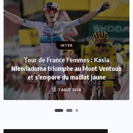
INTER
INTER
Tour de France Femmes : Kasia
Niewiadoma triomphe au Mont Ventoux
Mercato : Le FC Barcelone s’offre Rodri
et s’empare du maillot jaune
pour 50 millions d’euros
7 AOÛT 2026
7 AOÛT 2026