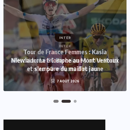
INTER
INTER
Tour de France Femmes : Kasia
Niewiadoma triomphe au Mont Ventoux
Mercato : Le FC Barcelone s’offre Rodri
et s’empare du maillot jaune
pour 50 millions d’euros
7 AOÛT 2026
7 AOÛT 2026