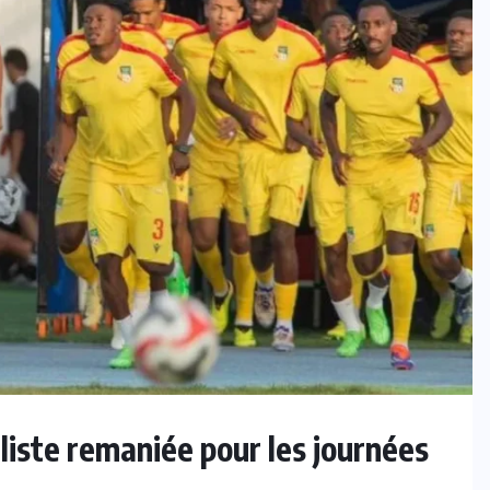
INTER
Tour de France Femmes : Kasia
Niewiadoma triomphe au Mont
Ventoux et s’empare du maillot
jaune
7 AOÛT 2026
liste remaniée pour les journées