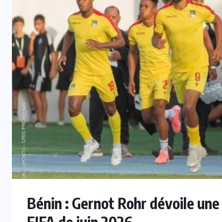
INTER
Mercato : Monaco s’intéresse à
e
Romelu Lukaku, Naples prêt à le
laisser partir
7 AOÛT 2026
Bénin : Gernot Rohr dévoile une 
FIFA de juin 2026