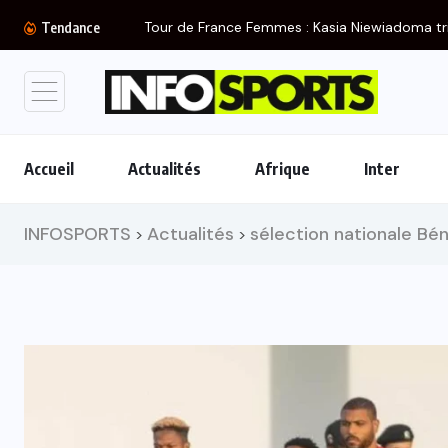
Tour de France Femmes : Kasia Niewiadoma tr
Tendance
Accueil
Actualités
Afrique
Inter
INFOSPORTS
Actualités
sélection nationale Bén
>
>