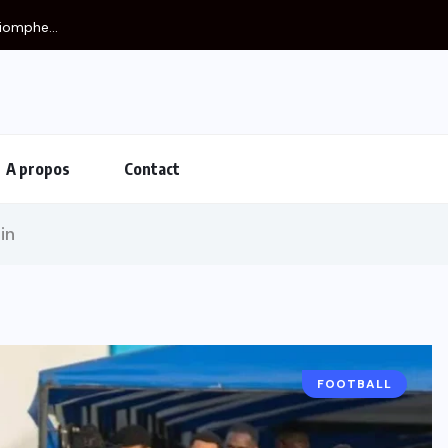
iomphe...
A propos
Contact
in
FOOTBALL