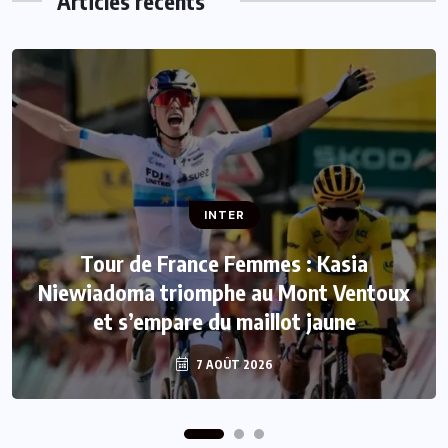
Articles récents
INTER
INTER
Tour de France Femmes : Kasia
Niewiadoma triomphe au Mont Ventoux
Mercato : Le FC Barcelone s’offre Rodri
et s’empare du maillot jaune
pour 50 millions d’euros
7 AOÛT 2026
7 AOÛT 2026