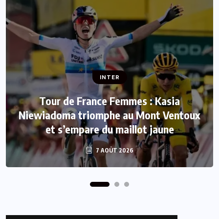
INTER
INTER
Tour de France Femmes : Kasia
Niewiadoma triomphe au Mont Ventoux
Mercato : Le FC Barcelone s’offre Rodri
et s’empare du maillot jaune
pour 50 millions d’euros
7 AOÛT 2026
7 AOÛT 2026