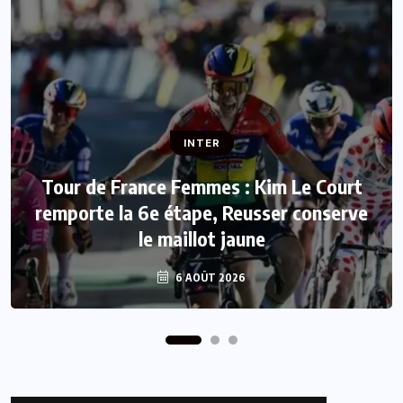
INTER
INTER
Tour de France Femmes : Kim Le Court
remporte la 6e étape, Reusser conserve
Mercato : Mohamed Salah rejoint
le maillot jaune
Trabzonspor
6 AOÛT 2026
6 AOÛT 2026