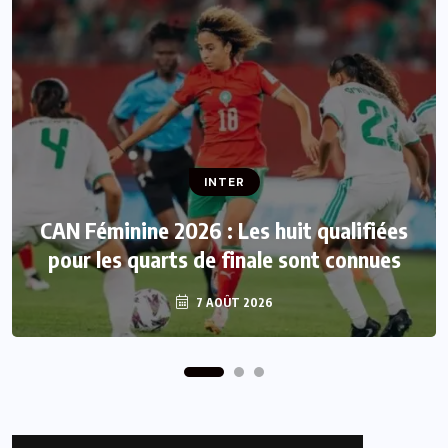
INTER
INTER
CAN Féminine 2026 : Les huit qualifiées
Mercato : Vinicius Junior prolonge au
pour les quarts de finale sont connues
Real Madrid jusqu’en 2032
7 AOÛT 2026
7 AOÛT 2026