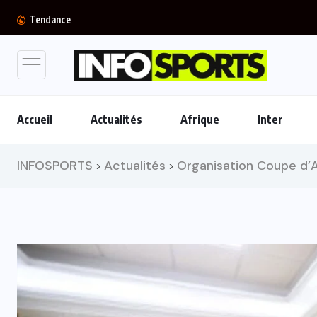
FIFA : Réunion d’urgence au Maroc sur fond...
Tendance
Accueil
Actualités
Afrique
Inter
INFOSPORTS
Actualités
Organisation Coupe d’A
>
>