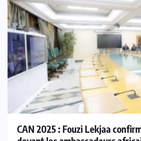
INTER
CAN féminine 2026 : La Côte
c
d’Ivoire défiera l’Algérie, le Maroc
retrouve l’Afrique du Sud en
quarts
5 AOÛT 2026
CAN 2025 : Fouzi Lekjaa confirm
devant les ambassadeurs africa