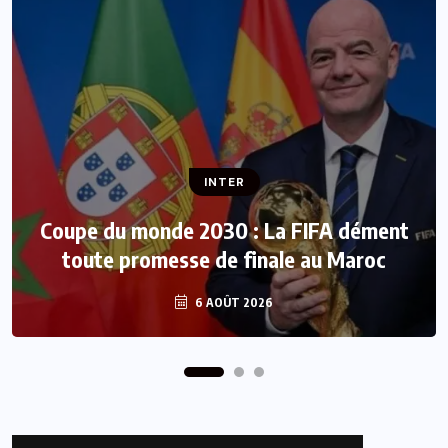
INTER
INTER
CAN féminine 2026 : Le Maroc défie
Coupe du monde 2030 : La FIFA dément
l’Afrique du Sud pour une place dans le
toute promesse de finale au Maroc
dernier carré
6 AOÛT 2026
6 AOÛT 2026