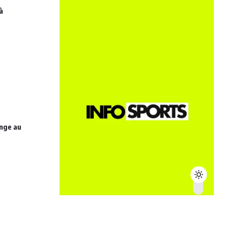
à
onge au