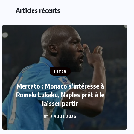
Articles récents
INTER
INTER
Mercato : Monaco s’intéresse à
CAN Féminine 2026 : Les huit
qualifiées pour les quarts de finale
Romelu Lukaku, Naples prêt à le
sont connues
laisser partir
7 AOÛT 2026
7 AOÛT 2026