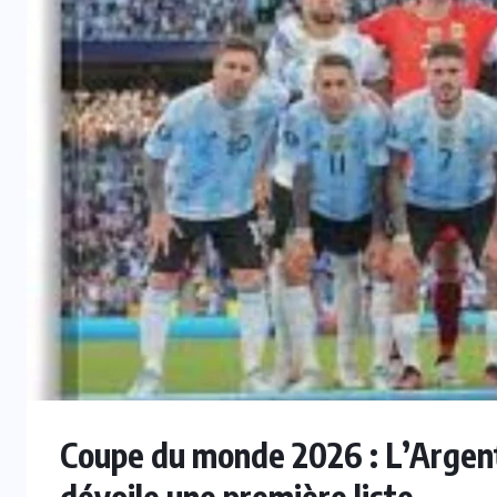
INTER
le
Mercato : Vinicius Junior prolonge
au Real Madrid jusqu’en 2032
7 AOÛT 2026
Coupe du monde 2026 : L’Arge
dévoile une première liste