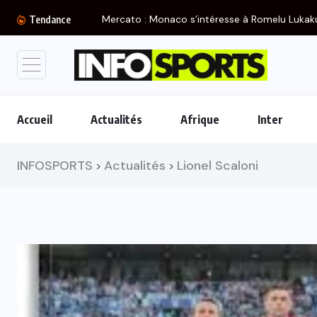
Mercato : Monaco s’intéresse à Romelu Lukaku,
Tendance
Accueil
Actualités
Afrique
Inter
INFOSPORTS
Actualités
Lionel Scaloni
>
>