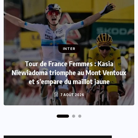
INTER
INTER
Tour de France Femmes : Kasia
Niewiadoma triomphe au Mont Ventoux
Mercato : Le FC Barcelone s’offre Rodri
et s’empare du maillot jaune
pour 50 millions d’euros
7 AOÛT 2026
7 AOÛT 2026